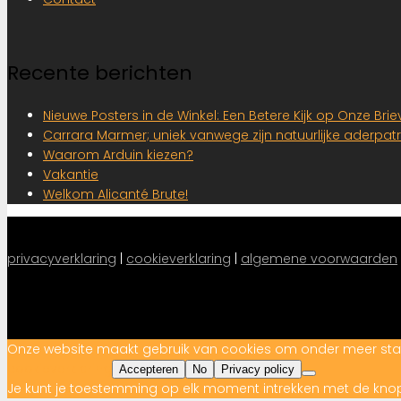
Recente berichten
Nieuwe Posters in de Winkel: Een Betere Kijk op Onze Br
Carrara Marmer; uniek vanwege zijn natuurlijke aderpat
Waarom Arduin kiezen?
Vakantie
Welkom Alicanté Brute!
privacyverklaring
 |
cookieverklaring
|
algemene voorwaarden
Onze website maakt gebruik van cookies om onder meer statist
cookieverklaring
Accepteren
No
Privacy policy
Je kunt je toestemming op elk moment intrekken met de kno