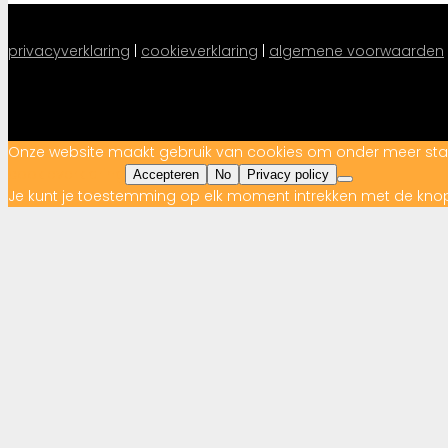
privacyverklaring
 |
cookieverklaring
|
algemene voorwaarden
Onze website maakt gebruik van cookies om onder meer statist
cookieverklaring
Accepteren
No
Privacy policy
Je kunt je toestemming op elk moment intrekken met de kno