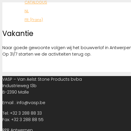
CATALOGUS
NL
FR (Frans)
Vakantie
Naar goede gewoonte volgen wij het bouwverlof in Antwerpen. 
Op 31/7 starten we de activiteiten terug op.
VASP – Van Aelst Stone Products bvba
Industrieweg 13b
B-2390 Malle
Email : info@vasp.be
Tel: +32 3 288 88 33
Fax: +32 3 288 88 55
RPR Antwerpen