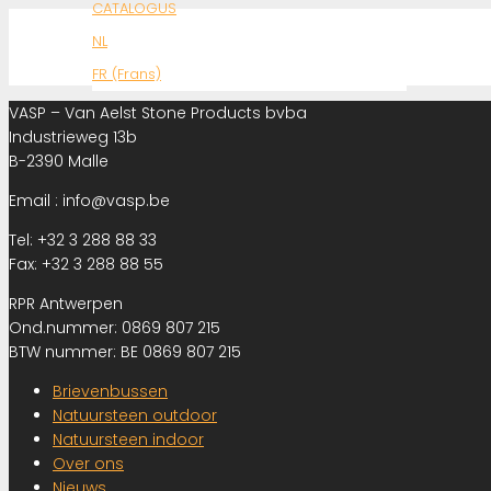
CATALOGUS
NL
FR (Frans)
VASP – Van Aelst Stone Products bvba
Industrieweg 13b
B-2390 Malle
Email : info@vasp.be
Tel: +32 3 288 88 33
Fax: +32 3 288 88 55
RPR Antwerpen
Ond.nummer: 0869 807 215
BTW nummer: BE 0869 807 215
Brievenbussen
Natuursteen outdoor
Natuursteen indoor
Over ons
Nieuws