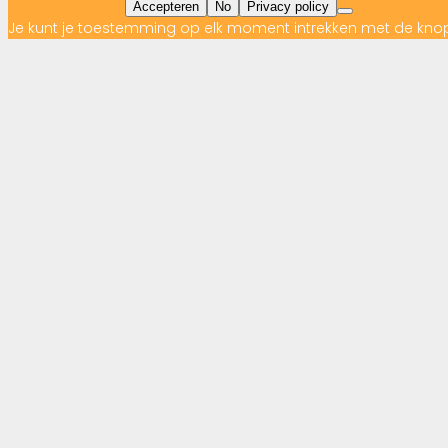
cookieverklaring
Accepteren
No
Privacy policy
Je kunt je toestemming op elk moment intrekken met de kno