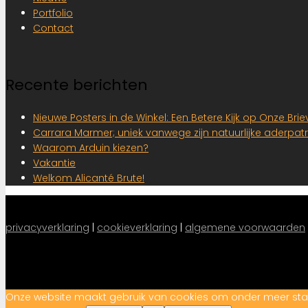
Portfolio
Contact
Recente berichten
Nieuwe Posters in de Winkel: Een Betere Kijk op Onze Br
Carrara Marmer; uniek vanwege zijn natuurlijke aderpat
Waarom Arduin kiezen?
Vakantie
Welkom Alicanté Brute!
privacyverklaring
 |
cookieverklaring
|
algemene voorwaarden
Onze website maakt gebruik van cookies om onder meer statist