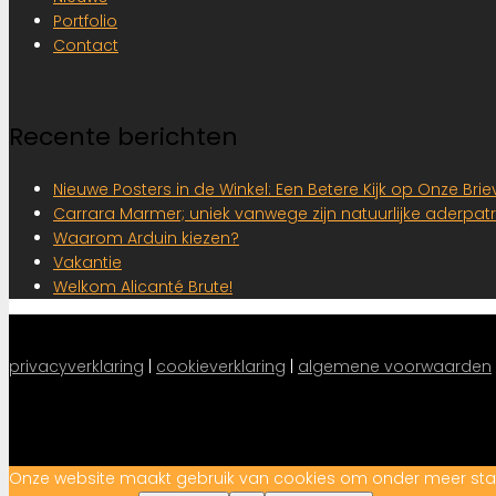
Portfolio
Contact
Recente berichten
Nieuwe Posters in de Winkel: Een Betere Kijk op Onze Br
Carrara Marmer; uniek vanwege zijn natuurlijke aderpat
Waarom Arduin kiezen?
Vakantie
Welkom Alicanté Brute!
privacyverklaring
 |
cookieverklaring
|
algemene voorwaarden
Onze website maakt gebruik van cookies om onder meer statist