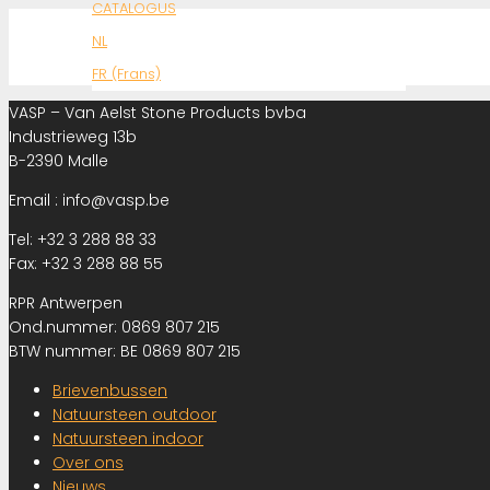
CATALOGUS
NL
FR (Frans)
VASP – Van Aelst Stone Products bvba
Industrieweg 13b
B-2390 Malle
Email : info@vasp.be
Tel: +32 3 288 88 33
Fax: +32 3 288 88 55
RPR Antwerpen
Ond.nummer: 0869 807 215
BTW nummer: BE 0869 807 215
Brievenbussen
Natuursteen outdoor
Natuursteen indoor
Over ons
Nieuws