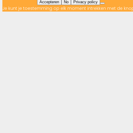
cookieverklaring
Accepteren
No
Privacy policy
Je kunt je toestemming op elk moment intrekken met de kno