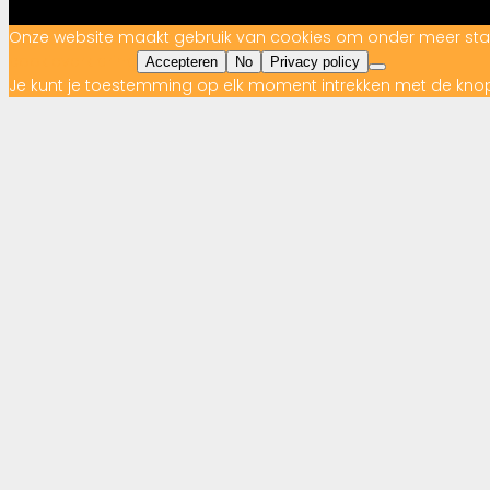
Onze website maakt gebruik van cookies om onder meer statist
cookieverklaring
Accepteren
No
Privacy policy
Je kunt je toestemming op elk moment intrekken met de kno