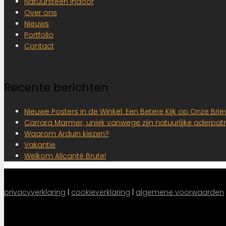
Natuursteen indoor
Over ons
Nieuws
Portfolio
Contact
Recente berichten
Nieuwe Posters in de Winkel: Een Betere Kijk op Onze Br
Carrara Marmer; uniek vanwege zijn natuurlijke aderpat
Waarom Arduin kiezen?
Vakantie
Welkom Alicanté Brute!
privacyverklaring
 |
cookieverklaring
|
algemene voorwaarden