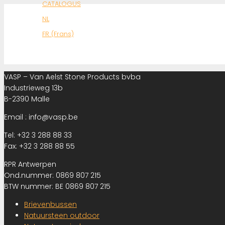
CATALOGUS
NL
FR (Frans)
VASP – Van Aelst Stone Products bvba
Industrieweg 13b
B-2390 Malle
Email : info@vasp.be
Tel: +32 3 288 88 33
Fax: +32 3 288 88 55
RPR Antwerpen
Ond.nummer: 0869 807 215
BTW nummer: BE 0869 807 215
Brievenbussen
Natuursteen outdoor