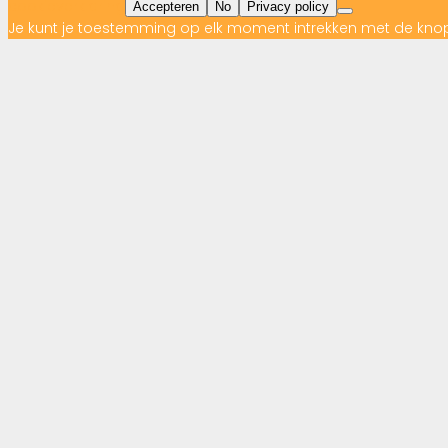
cookieverklaring
Accepteren
No
Privacy policy
Je kunt je toestemming op elk moment intrekken met de kno