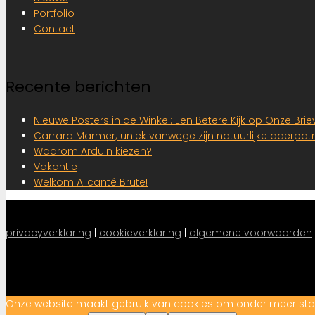
Portfolio
Contact
Recente berichten
Nieuwe Posters in de Winkel: Een Betere Kijk op Onze Br
Carrara Marmer; uniek vanwege zijn natuurlijke aderpat
Waarom Arduin kiezen?
Vakantie
Welkom Alicanté Brute!
privacyverklaring
 |
cookieverklaring
|
algemene voorwaarden
Onze website maakt gebruik van cookies om onder meer statist