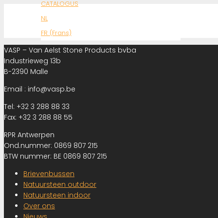
CATALOGUS
NL
FR (Frans)
VASP – Van Aelst Stone Products bvba
Industrieweg 13b
B-2390 Malle
Email : info@vasp.be
Tel: +32 3 288 88 33
Fax: +32 3 288 88 55
RPR Antwerpen
Ond.nummer: 0869 807 215
BTW nummer: BE 0869 807 215
Brievenbussen
Natuursteen outdoor
Natuursteen indoor
Over ons
Nieuws